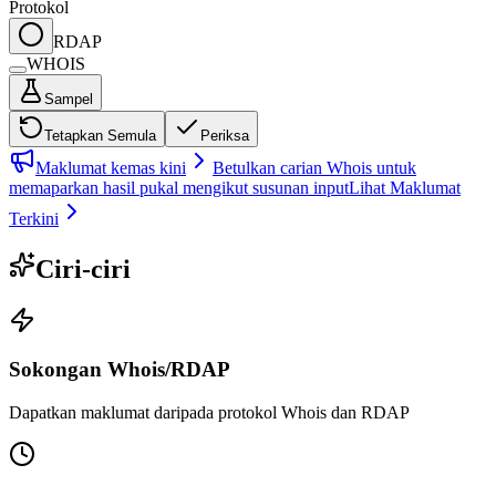
Protokol
RDAP
WHOIS
Sampel
Tetapkan Semula
Periksa
Maklumat kemas kini
Betulkan carian Whois untuk
memaparkan hasil pukal mengikut susunan input
Lihat Maklumat
Terkini
Ciri-ciri
Sokongan Whois/RDAP
Dapatkan maklumat daripada protokol Whois dan RDAP