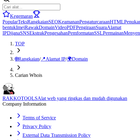
Kegemaran
Popular
Teks
Rangkaian
SEO
Keamanan
Pengaturcaraan
HTML
Penuka
bentuk
Imej
Rawak
Domain
Video
PDF
Pengiraan
Suara
Alamat
IP
Dijana
SNS
Ekstrak
Pengesahan
Pemformatan
SSL
Permainan
Menyen
TOP
🌐
Rangkaian
/
📍
Alamat IP
/
🌍
Domain
Carian Whois
RAKKOTOOLS
Alat web yang ringkas dan mudah digunakan
Company Information
Terms of Service
Privacy Policy
External Data Transmission Policy