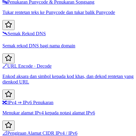
🔤
Penukaran Punycode & Penukaran Songsang
Tukar rentetan teks ke Punycode dan tukar balik Punycode
🛰️
Semak Rekod DNS
Semak rekod DNS bagi nama domain
🔗
URL Encode · Decode
Enkod aksara dan simbol kepada kod khas, dan dekod rentetan yang
dienkod URL
🔀
IPv4 ⇒ IPv6 Penukaran
Menukar alamat IPv4 kepada notasi alamat IPv6
📐
Pengiraan Alamat CIDR IPv4 / IPv6