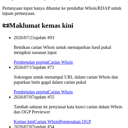
Pertanyaan input hanya dihantar ke pendaftar Whois/RDAP untuk
tujuan pertanyaan.
📜
Maklumat kemas kini
2026/07/21
update #
93
Betulkan carian Whois untuk memaparkan hasil pukal
mengikut susunan input
Pembetulan pepijat
Carian Whois
2026/07/15
update #
71
Sokongan untuk menampal URL dalam carian Whois dan
paparkan baris gagal dalam carian pukal
Pembetulan pepijat
Carian Whois
2026/07/07
update #
55
Tambah saluran ke penyiasat kata kunci carian dalam Whois
dan OGP Previewer
Kemas kini
Carian Whois
Pengesahan OGP
2026/07/07
update #
54