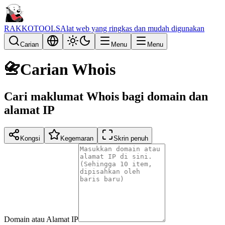
RAKKOTOOLS
Alat web yang ringkas dan mudah digunakan
Carian
Menu
Menu
📇
Carian Whois
Cari maklumat Whois bagi domain dan
alamat IP
Kongsi
Kegemaran
Skrin penuh
Domain atau Alamat IP