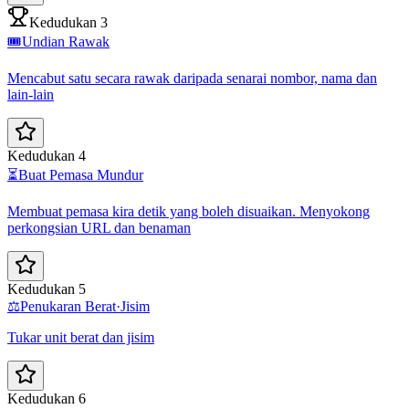
Kedudukan 3
🎟️
Undian Rawak
Mencabut satu secara rawak daripada senarai nombor, nama dan
lain-lain
Kedudukan 4
⏳
Buat Pemasa Mundur
Membuat pemasa kira detik yang boleh disuaikan. Menyokong
perkongsian URL dan benaman
Kedudukan 5
⚖️
Penukaran Berat·Jisim
Tukar unit berat dan jisim
Kedudukan 6