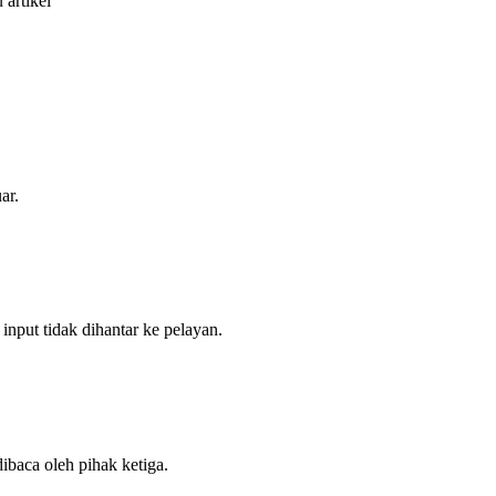
artikel
ar.
nput tidak dihantar ke pelayan.
ibaca oleh pihak ketiga.