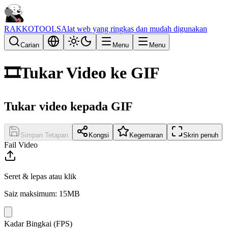
RAKKOTOOLS
Alat web yang ringkas dan mudah digunakan
Carian
Menu
Menu
🎞️
Tukar Video ke GIF
Tukar video kepada GIF
Simpan Tetapan
Kongsi
Kegemaran
Skrin penuh
Fail Video
Seret & lepas atau klik
Saiz maksimum: 15MB
Kadar Bingkai (FPS)