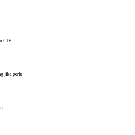
an GIF
g jika perlu
on