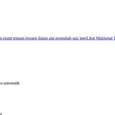
pratat tetapan borang dalam alat pengubah saiz imej
Lihat Maklumat T
ra automatik
al