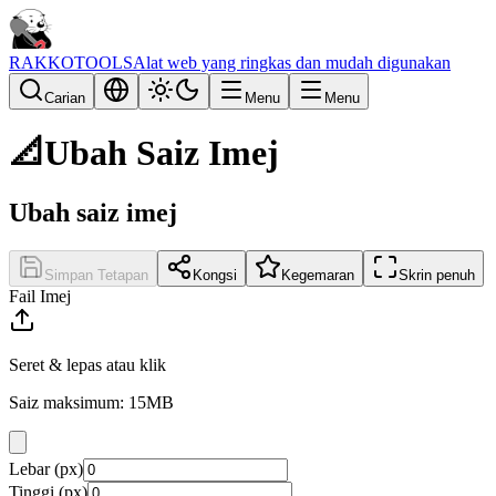
RAKKOTOOLS
Alat web yang ringkas dan mudah digunakan
Carian
Menu
Menu
📐
Ubah Saiz Imej
Ubah saiz imej
Simpan Tetapan
Kongsi
Kegemaran
Skrin penuh
Fail Imej
Seret & lepas atau klik
Saiz maksimum: 15MB
Lebar (px)
Tinggi (px)