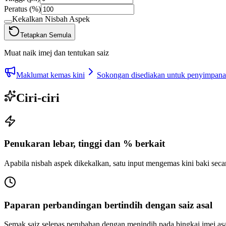
Peratus (%)
Kekalkan Nisbah Aspek
Tetapkan Semula
Muat naik imej dan tentukan saiz
Maklumat kemas kini
Sokongan disediakan untuk penyimpanan 
Ciri-ciri
Penukaran lebar, tinggi dan % berkait
Apabila nisbah aspek dikekalkan, satu input mengemas kini baki seca
Paparan perbandingan bertindih dengan saiz asal
Semak saiz selepas perubahan dengan menindih pada bingkai imej as