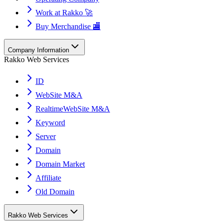
Work at Rakko 🚀
Buy Merchandise 🏬
Company Information
Rakko Web Services
ID
WebSite M&A
RealtimeWebSite M&A
Keyword
Server
Domain
Domain Market
Affiliate
Old Domain
Rakko Web Services