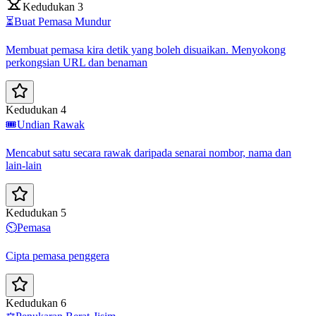
Kedudukan 3
⏳
Buat Pemasa Mundur
Membuat pemasa kira detik yang boleh disuaikan. Menyokong
perkongsian URL dan benaman
Kedudukan 4
🎟️
Undian Rawak
Mencabut satu secara rawak daripada senarai nombor, nama dan
lain-lain
Kedudukan 5
⏲️
Pemasa
Cipta pemasa penggera
Kedudukan 6