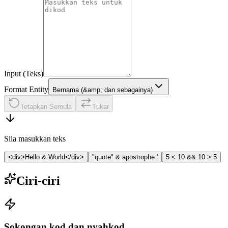
Input (Teks)
Format Entity
Bernama (&amp; dan sebagainya)
Tetapkan Semula
Tukar
Sila masukkan teks
<div>Hello & World</div>
"quote" & apostrophe '
5 < 10 && 10 > 5
Ciri-ciri
Sokongan kod dan nyahkod