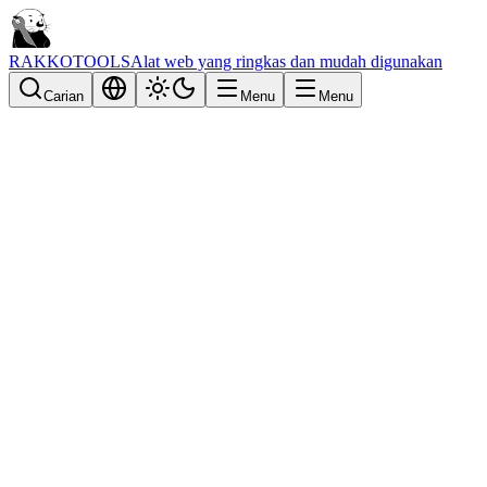
RAKKOTOOLS
Alat web yang ringkas dan mudah digunakan
Carian
Menu
Menu