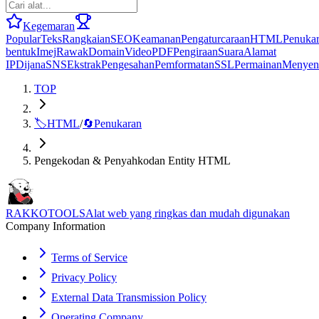
Kegemaran
Popular
Teks
Rangkaian
SEO
Keamanan
Pengaturcaraan
HTML
Penuka
bentuk
Imej
Rawak
Domain
Video
PDF
Pengiraan
Suara
Alamat
IP
Dijana
SNS
Ekstrak
Pengesahan
Pemformatan
SSL
Permainan
Menyen
TOP
🏷️
HTML
/
🔄
Penukaran
Pengekodan & Penyahkodan Entity HTML
RAKKOTOOLS
Alat web yang ringkas dan mudah digunakan
Company Information
Terms of Service
Privacy Policy
External Data Transmission Policy
Operating Company