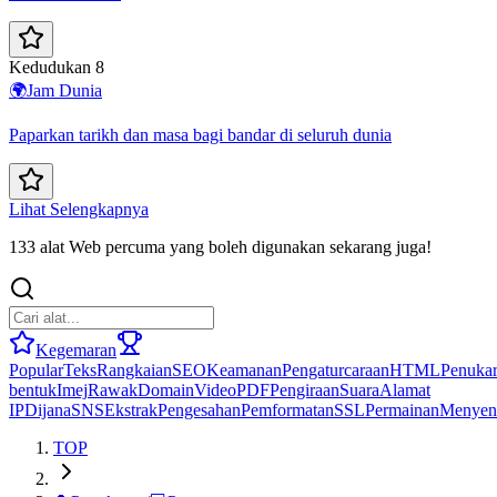
Kedudukan 8
🌍
Jam Dunia
Paparkan tarikh dan masa bagi bandar di seluruh dunia
Lihat Selengkapnya
133 alat Web percuma yang boleh digunakan sekarang juga!
Kegemaran
Popular
Teks
Rangkaian
SEO
Keamanan
Pengaturcaraan
HTML
Penuka
bentuk
Imej
Rawak
Domain
Video
PDF
Pengiraan
Suara
Alamat
IP
Dijana
SNS
Ekstrak
Pengesahan
Pemformatan
SSL
Permainan
Menyen
TOP