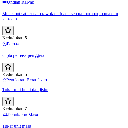
🎟️
Undian Rawak
Mencabut satu secara rawak daripada senarai nombor, nama dan
lain-lain
Kedudukan 5
⏲️
Pemasa
Cipta pemasa penggera
Kedudukan 6
⚖️
Penukaran Berat·Jisim
Tukar unit berat dan jisim
Kedudukan 7
🕰️
Penukaran Masa
Tukar unit masa