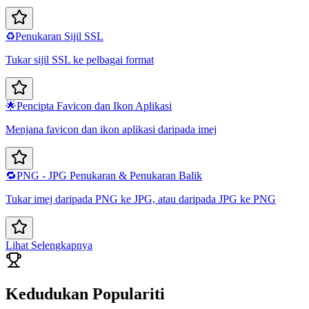
♻️
Penukaran Sijil SSL
Tukar sijil SSL ke pelbagai format
🌟
Pencipta Favicon dan Ikon Aplikasi
Menjana favicon dan ikon aplikasi daripada imej
🔁
PNG - JPG Penukaran & Penukaran Balik
Tukar imej daripada PNG ke JPG, atau daripada JPG ke PNG
Lihat Selengkapnya
Kedudukan Populariti