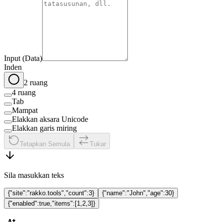
Input (Data)
Inden
2 ruang
4 ruang
Tab
Mampat
Elakkan aksara Unicode
Elakkan garis miring
Tetapkan Semula
Tukar
Sila masukkan teks
{"site":"rakko.tools","count":3}
{"name":"John","age":30}
{"enabled":true,"items":[1,2,3]}