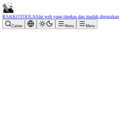
RAKKOTOOLS
Alat web yang ringkas dan mudah digunakan
Carian
Menu
Menu