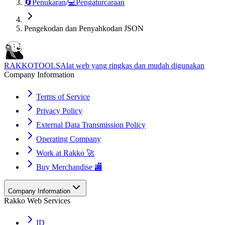
🔄
Penukaran
/
💻
Pengaturcaraan
Pengekodan dan Penyahkodan JSON
RAKKOTOOLS
Alat web yang ringkas dan mudah digunakan
Company Information
Terms of Service
Privacy Policy
External Data Transmission Policy
Operating Company
Work at Rakko 🚀
Buy Merchandise 🏬
Company Information
Rakko Web Services
ID