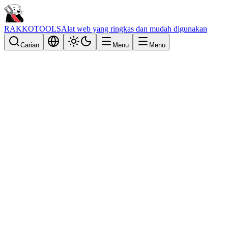
RAKKOTOOLS
Alat web yang ringkas dan mudah digunakan
Carian
Menu
Menu