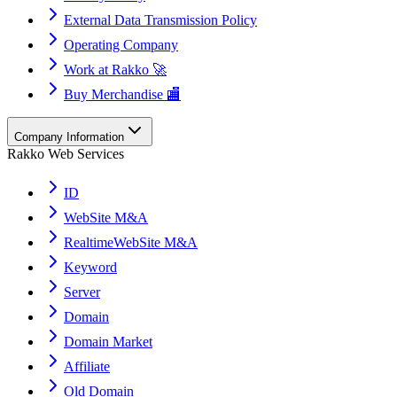
External Data Transmission Policy
Operating Company
Work at Rakko 🚀
Buy Merchandise 🏬
Company Information
Rakko Web Services
ID
WebSite M&A
RealtimeWebSite M&A
Keyword
Server
Domain
Domain Market
Affiliate
Old Domain