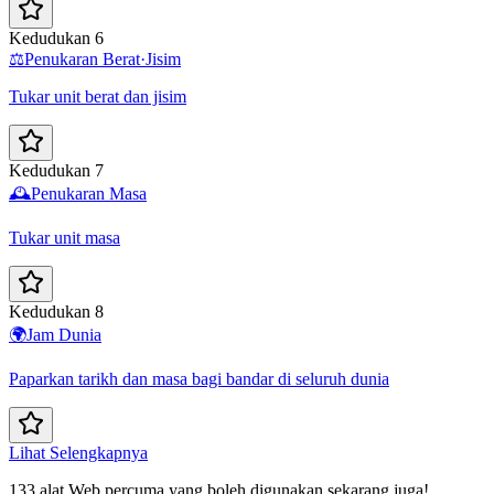
Kedudukan 6
⚖️
Penukaran Berat·Jisim
Tukar unit berat dan jisim
Kedudukan 7
🕰️
Penukaran Masa
Tukar unit masa
Kedudukan 8
🌍
Jam Dunia
Paparkan tarikh dan masa bagi bandar di seluruh dunia
Lihat Selengkapnya
133 alat Web percuma yang boleh digunakan sekarang juga!