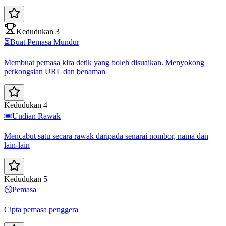
Kedudukan 3
⏳
Buat Pemasa Mundur
Membuat pemasa kira detik yang boleh disuaikan. Menyokong
perkongsian URL dan benaman
Kedudukan 4
🎟️
Undian Rawak
Mencabut satu secara rawak daripada senarai nombor, nama dan
lain-lain
Kedudukan 5
⏲️
Pemasa
Cipta pemasa penggera