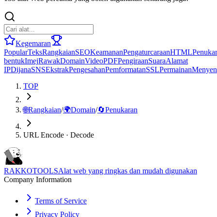
Kegemaran
Popular
Teks
Rangkaian
SEO
Keamanan
Pengaturcaraan
HTML
Penuka
bentuk
Imej
Rawak
Domain
Video
PDF
Pengiraan
Suara
Alamat
IP
Dijana
SNS
Ekstrak
Pengesahan
Pemformatan
SSL
Permainan
Menyen
TOP
🌐
Rangkaian
/
🌍
Domain
/
🔄
Penukaran
URL Encode · Decode
RAKKOTOOLS
Alat web yang ringkas dan mudah digunakan
Company Information
Terms of Service
Privacy Policy